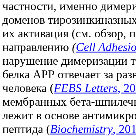
частности, именно димер
доменов тирозинкиназных
их активация (см. обзор,
направлению
(
Cell Adhesi
нарушение димеризации т
белка АРР отвечает за ра
человека (
FEBS Letters
, 2
мембранных бета-шпилеч
лежит в основе антимикро
пептида (
Biochemistry
, 20