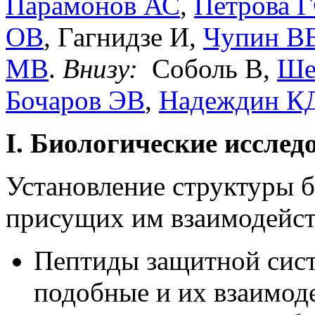
Парамонов АС
,
Петрова 
ОВ
, Гагнидзе И,
Чупин В
МВ
.
Внизу:
Соболь В,
Ше
Бочаров ЭВ
,
Надеждин К
I. Биологические исслед
Установление структуры б
присущих им взаимодейст
Пептиды защитной сист
подобные и их взаимод