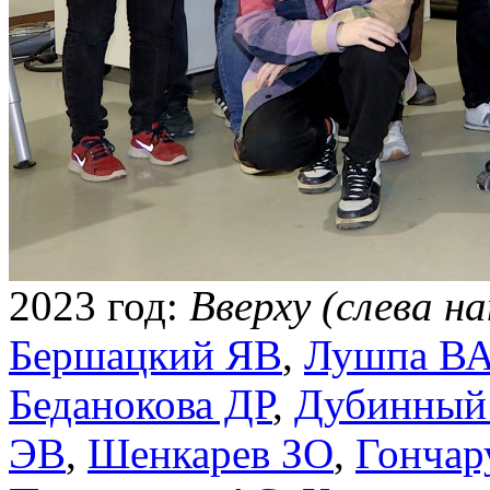
2023 год:
Вверху (слева н
Бершацкий ЯВ
,
Лушпа В
Беданокова ДР
,
Дубинны
ЭВ
,
Шенкарев ЗО
,
Гончар