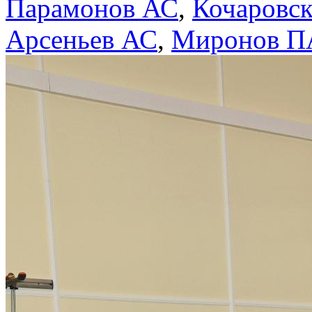
Парамонов АС
,
Кочаровс
Арсеньев АС
,
Миронов П