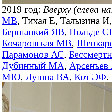
2019 год:
Вверху (слева н
МВ
, Тихая Е, Талызина И
Бершацкий ЯВ
,
Нольде С
Кочаровская МВ
,
Шенкар
Парамонов АС
,
Бессмерт
Дубинный МА
,
Арсеньев
МЮ
,
Лушпа ВА
,
Кот ЭФ
.