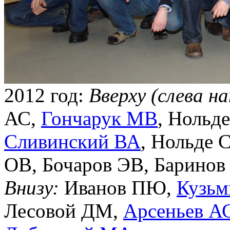
2012 год:
Вверху (слева н
АС,
Гончарук МВ
, Нольд
Сливинский ВА
, Нольде 
ОВ, Бочаров ЭВ, Барино
Внизу:
Иванов ПЮ,
Кузьм
Лесовой ДМ,
Арсеньев А