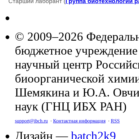
Старший лаборант (
Группа биотехнологии р
© 2009–2026 Федеральн
бюджетное учреждение
научный центр Российс
биоорганической химии
Шемякина и Ю.А. Овчи
наук (ГНЦ ИБХ РАН)
support@ibch.ru
·
Контактная информация
·
RSS
Дизайн —
batch2k9