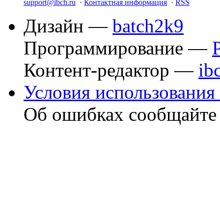
support@ibch.ru
·
Контактная информация
·
RSS
Дизайн —
batch2k9
Программирование —
Контент-редактор —
ib
Условия использования 
Об ошибках сообщайт