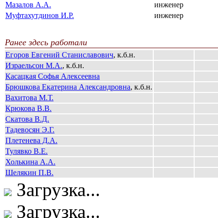
Мазалов А.А.
инженер
Муфтахутдинов И.Р.
инженер
Ранее здесь работали
Егоров Евгений Станиславович
, к.б.н.
Израельсон М.А.
, к.б.н.
Касацкая Софья Алексеевна
Брюшкова Екатерина Александровна
, к.б.н.
Вахитова М.Т.
Крюкова В.В.
Скатова В.Д.
Тадевосян Э.Г.
Плетенева Д.А.
Тулявко В.Е.
Холькина А.А.
Шелякин П.В.
Загрузка...
Загрузка...