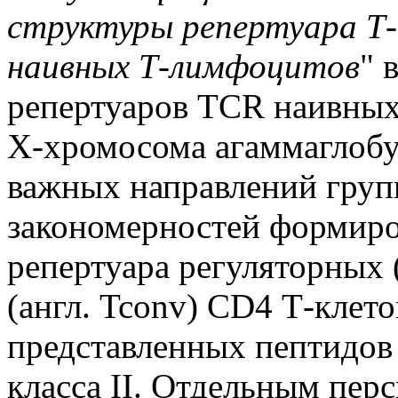
структуры репертуара Т
наивных Т-лимфоцитов
" 
репертуаров TCR наивных
Х-хромосома агаммаглобу
важных направлений груп
закономерностей формир
репертуара регуляторных (
(англ. Tconv) CD4 Т-клето
представленных пептидо
класса II. Отдельным пе