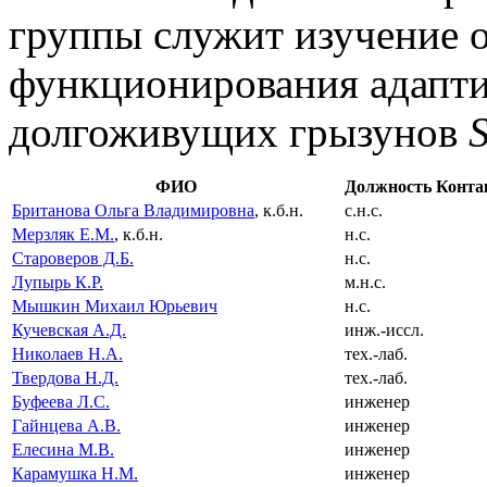
группы служит изучение 
функционирования адапт
долгоживущих грызунов
S
ФИО
Должность
Конта
Британова Ольга Владимировна
, к.б.н.
с.н.с.
Мерзляк Е.М.
, к.б.н.
н.с.
Староверов Д.Б.
н.с.
Лупырь К.Р.
м.н.с.
Мышкин Михаил Юрьевич
н.с.
Кучевская А.Д.
инж.-иссл.
Николаев Н.А.
тех.-лаб.
Твердова Н.Д.
тех.-лаб.
Буфеева Л.С.
инженер
Гайнцева А.В.
инженер
Елесина М.В.
инженер
Карамушка Н.М.
инженер