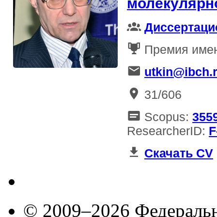
молекулярн
Диссертаци
Премия имен
utkin@ibch.
31/606
Scopus:
355
ResearcherID:
F
Скачать CV
© 2009–2026 Федеральн