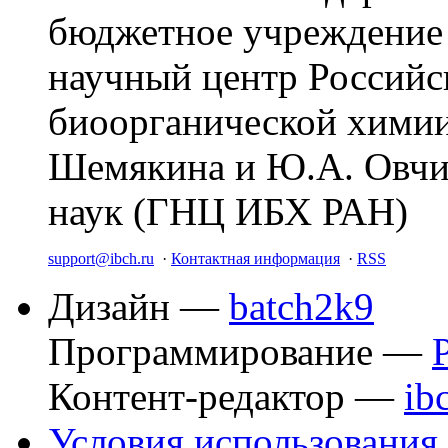
бюджетное учреждение
научный центр Российс
биоорганической химии
Шемякина и Ю.А. Овчи
наук (ГНЦ ИБХ РАН)
support@ibch.ru
·
Контактная информация
·
RSS
Дизайн —
batch2k9
Программирование —
Контент-редактор —
ib
Условия использования 