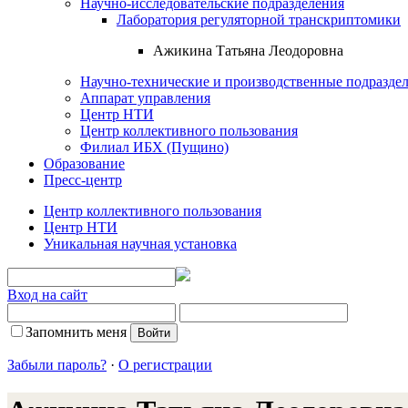
Научно-исследовательские подразделения
Лаборатория регуляторной транскриптомики
Ажикина Татьяна Леодоровна
Научно-технические и производственные подразде
Аппарат управления
Центр НТИ
Центр коллективного пользования
Филиал ИБХ (Пущино)
Образование
Пресс-центр
Центр коллективного пользования
Центр НТИ
Уникальная научная установка
Вход на сайт
Запомнить меня
Забыли пароль?
·
О регистрации