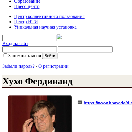
Образование
Пресс-центр
Центр коллективного пользования
Центр НТИ
Уникальная научная установка
Вход на сайт
Запомнить меня
Забыли пароль?
·
О регистрации
Хухо Фердинанд
https://www.bbaw.de/di