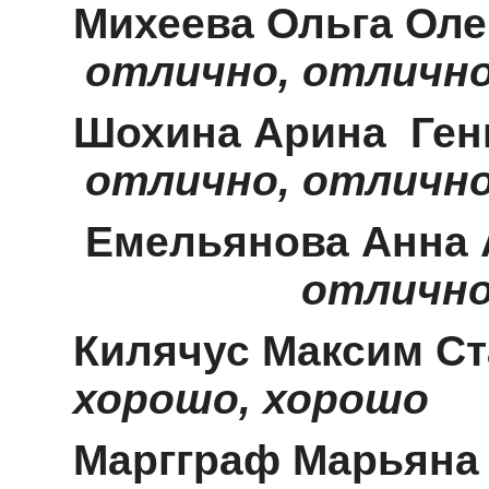
Михеева Ол
отлично, отличн
Шохина Арин
отлично
, отличн
Емельянова Анна 
отлично
Килячус Макси
хорошо, хорошо
Маргграф Марь