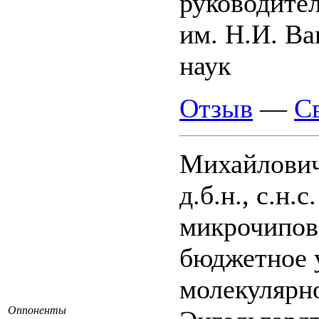
руководите
им. Н.И. Ва
наук
Отзыв
—
С
Михайлови
д.б.н., с.н
микрочипов
бюджетное 
молекулярно
Оппоненты