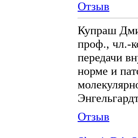
Отзыв
Купраш Дм
проф., чл.-к
передачи в
норме и па
молекулярно
Энгельгардт
Отзыв