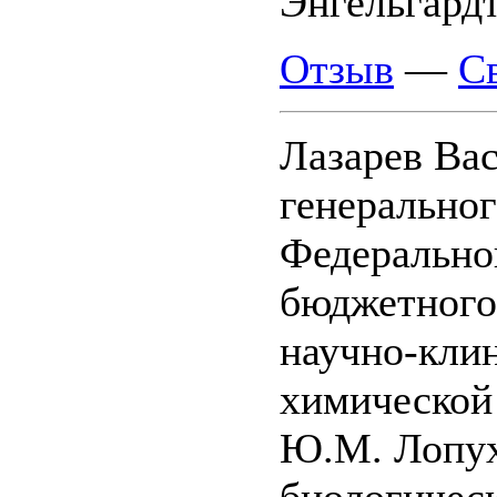
Энгельгардт
Отзыв
—
С
Лазарев Ва
генеральног
Федерально
бюджетного
научно-кли
химической
Ю.М. Лопух