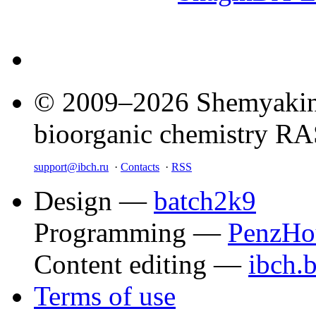
© 2009–2026 Shemyakin–
bioorganic chemistry R
support@ibch.ru
·
Contacts
·
RSS
Design —
batch2k9
Programming —
PenzHo
Content editing —
ibch.
Terms of use