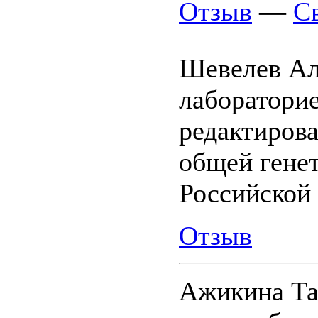
Отзыв
—
С
Шевелев Ал
лаборатори
редактиров
общей гене
Российской
Отзыв
Ажикина Та