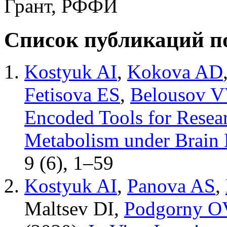
Грант, РФФИ
Список публикаций п
Kostyuk AI
,
Kokova AD
Fetisova ES
,
Belousov V
Encoded Tools for Resear
Metabolism under Brain
9 (6)
,
1–59
Kostyuk AI
,
Panova AS
,
Maltsev DI
,
Podgorny O