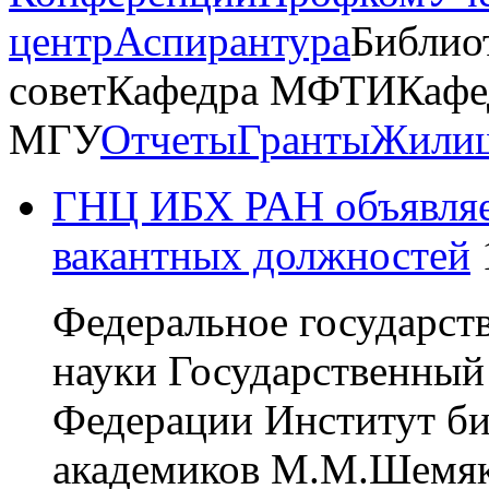
центр
Аспирантура
Библио
совет
Кафедра МФТИ
Кафе
МГУ
Отчеты
Гранты
Жилищ
ГНЦ ИБХ РАН объявляе
вакантных должностей
Федеральное государст
науки Государственный
Федерации Институт би
академиков М.М.Шемяк