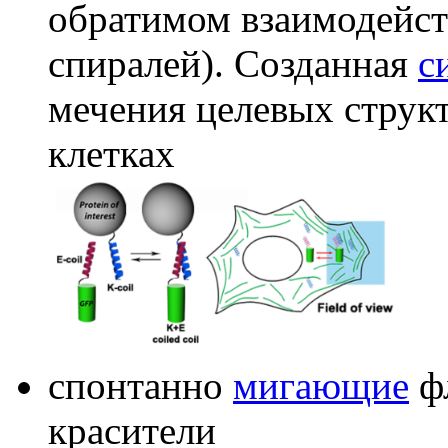
обратимом взаимодейст
спиралей). Созданная
с
мечения целевых струк
клетках
спонтанно
мигающие
фл
красители