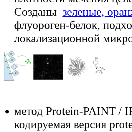
Созданы
зеленые, ора
флуороген-белок, подх
локализационной микр
метод Protein-PAINT / 
кодируемая версия prot