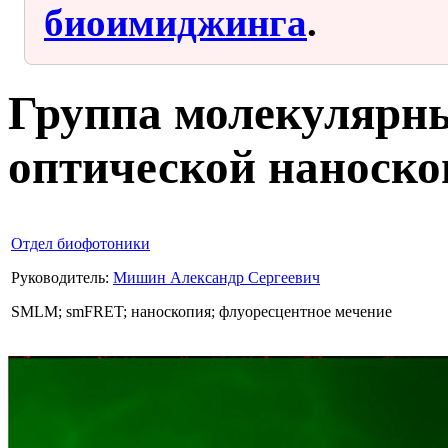
биоимиджинга
.
Группа молекулярны
оптической наноск
Отдел биофотоники
Руководитель:
Мишин Александр Сергеевич
SMLM; smFRET; наноскопия; флуоресцентное мечение