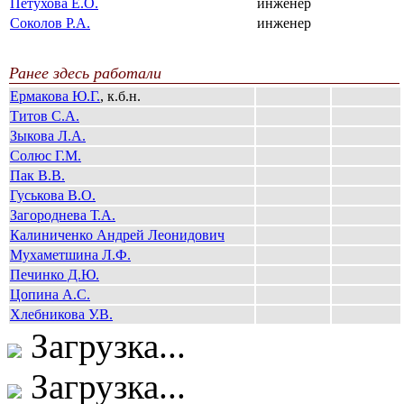
Петухова Е.О.
инженер
Соколов Р.А.
инженер
Ранее здесь работали
Ермакова Ю.Г.
, к.б.н.
Титов С.А.
Зыкова Л.А.
Солюс Г.М.
Пак В.В.
Гуськова В.О.
Загороднева Т.А.
Калиниченко Андрей Леонидович
Мухаметшина Л.Ф.
Печинко Д.Ю.
Цопина А.С.
Хлебникова У.В.
Загрузка...
Загрузка...