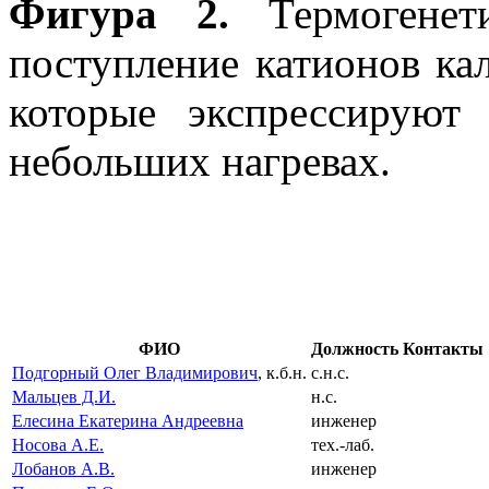
Фигура 2.
Термогенет
п
оступление катионов ка
которые экспрессирую
небольших нагревах.
ФИО
Должность
Контакты
Подгорный Олег Владимирович
, к.б.н.
с.н.с.
Мальцев Д.И.
н.с.
Елесина Екатерина Андреевна
инженер
Носова А.Е.
тех.-лаб.
Лобанов А.В.
инженер