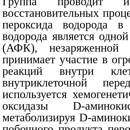
Группа проводит исс
восстановительных проце
пероксида водорода в
водорода является одно
(АФК), незаряженной 
принимает участие в ог
реакций внутри кле
внутриклеточной пер
используется хемогенет
оксидазы D-аминок
метаболизируя D-аминоки
побочного продукта перо