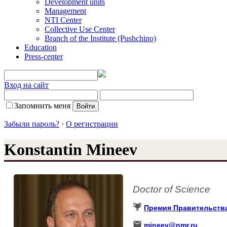
Development units
Management
NTI Center
Collective Use Center
Branch of the Institute (Pushchino)
Education
Press-center
Вход на сайт
Запомнить меня
Забыли пароль?
·
О регистрации
Konstantin Mineev
Doctor of Science
Премия Правительств
mineev@nmr.ru