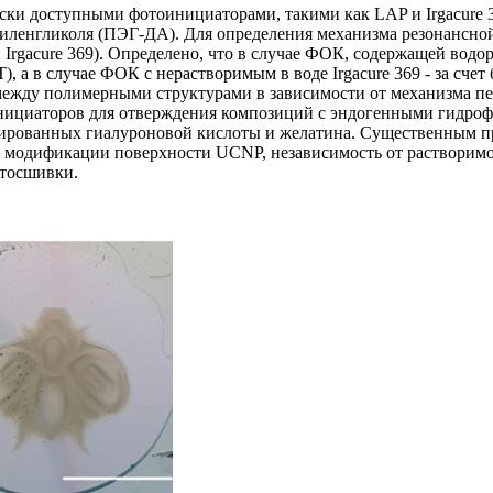
ески доступными фотоинициаторами, такими как LAP и Irgacure
ленгликоля (ПЭГ-ДА). Для определения механизма резонансной
rgacure 369). Определено, что в случае ФОК, содержащей вод
 а в случае ФОК с нерастворимым в воде Irgacure 369 - за счет
ежду полимерными структурами в зависимости от механизма пе
инициаторов для отверждения композиций с эндогенными гидр
ированных гиалуроновой кислоты и желатина. Существенным п
 модификации поверхности UCNP, независимость от растворимос
отосшивки.