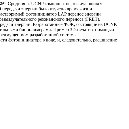
 369. Сродство к UCNP компонентов, отличающихся
 передачи энергии было изучено время жизни
орастворимый фотоинициатор LAP перенос энергии
 безызлучательного резонансного переноса (FRET).
редачи энергии. Разработанные ФОК, состоящие из UCNP,
офильными биополимерами. Пример 3D-печати с помощью
реимуществом разработанной системы
ти фотоинициатора в воде, и, следовательно, расширение