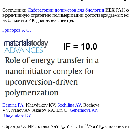
Сотрудники
Лаборатории полимеров для биологии
ИБХ РАН со
эффективную стратегию полимеризации фотоотверждаемых ком
из ближнего ИК-диапазона спектра.
Григоров А.С.
Demina PA
,
Khaydukov KV
,
Sochilina AV
,
Rocheva
VV
,
Ivanov AV
,
Akasov RA
,
Lin Q
,
Generalova AN
,
Khaydukov EV
3+
3+
Образцы UCNP состава NaYF
: Yb
, Tm
/NaYF
, способные
4
4