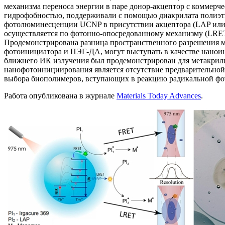
механизма переноса энергии в паре донор-акцептор с коммерч
гидрофобностью, поддерживали с помощью диакрилата полиэти
фотолюминесценции UCNP в присутствии акцептора (LAP или I
осуществляется по фотонно-опосредованному механизму (LRET),
Продемонстрирована разница пространственного разрешения м
фотоинициатора и ПЭГ-ДА, могут выступать в качестве нано
ближнего ИК излучения был продемонстрирован для метакрил
нанофотоинициирования является отсутствие предварительной
выбора биополимеров, вступающих в реакцию радикальной ф
Работа опубликована в журнале
Materials Today Advances
.