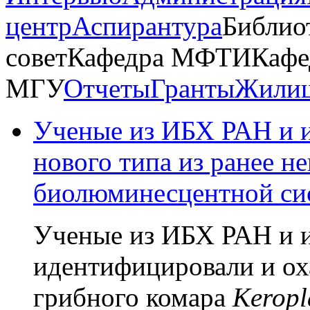
центр
Аспирантура
Библио
совет
Кафедра МФТИ
Кафе
МГУ
Отчеты
Гранты
Жилищ
Ученые из ИБХ РАН и и
нового типа из ранее н
биолюминесцентной си
Ученые из ИБХ РАН и и
идентифицировали и ох
грибного комара
Keropl