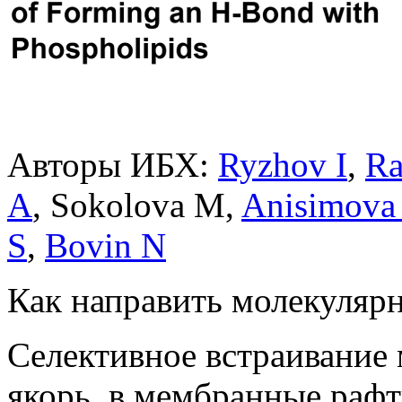
Авторы ИБХ:
Ryzhov I
,
Ra
A
, Sokolova M,
Anisimova
S
,
Bovin N
Как направить молекулярн
Селективное встраивание
якорь, в мембранные рафт