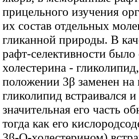
прицельного изучения ор
их состав отдельных моле
гликанной природы. В кач
рафт-селективности было
холестерина - гликолипид,
положении 3β заменен на 
гликолипид встраивался и
значительная его часть о
тогда как его кислородсо
3β-O-холестерином) встра