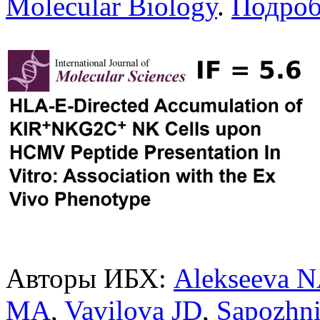
Molecular Biology
.
Подроб
Авторы ИБХ:
Alekseeva 
MA
,
Vavilova JD
,
Sapozhn