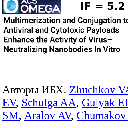
Авторы ИБХ:
Zhuchkov V
EV
,
Schulga AA
,
Gulyak E
SM
,
Aralov AV
,
Chumakov