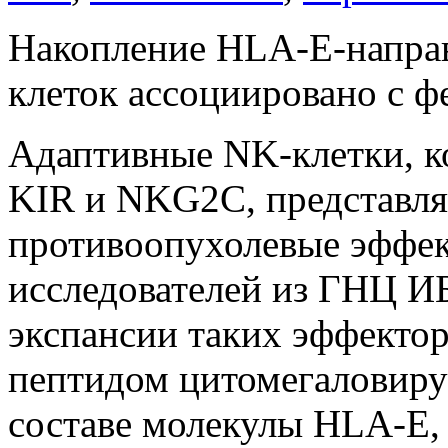
Накопление HLA-E-напр
клеток ассоциировано с ф
Адаптивные NK-клетки, 
KIR и NKG2C, представля
противоопухолевые эффек
исследователей из ГНЦ И
экспансии таких эффектор
пептидом цитомегаловиру
составе молекулы HLA-E,