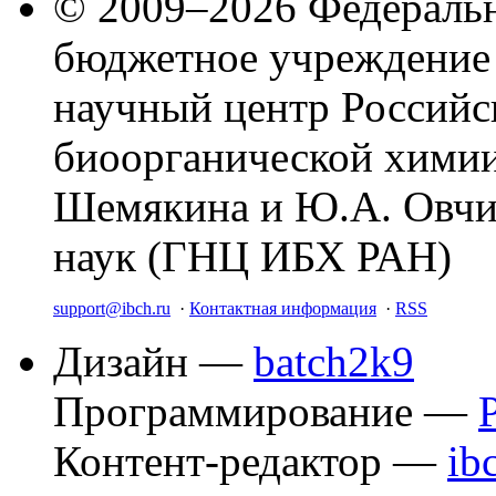
© 2009–2026 Федеральн
бюджетное учреждение
научный центр Российс
биоорганической химии
Шемякина и Ю.А. Овчи
наук (ГНЦ ИБХ РАН)
support@ibch.ru
·
Контактная информация
·
RSS
Дизайн —
batch2k9
Программирование —
Контент-редактор —
ib