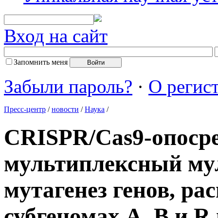
Вход на сайт
Запомнить меня
Забыли пароль?
·
О регис
Пресс-центр
/
новости
/
Наука
/
CRISPR/Cas9-опоср
мультиплексный му
мутагенез генов, р
субгеномах A, B и R