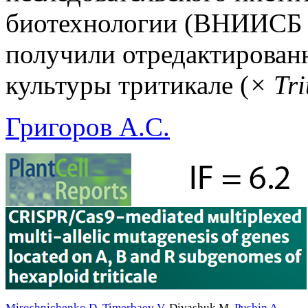
биотехнологии (ВНИИСБ 
получили отредактирован
культуры тритикале (
× Tri
Григоров А.С.
Miroshnichenko D
,
Timerbaev V
,
Divashuk M
,
Pushin A
,