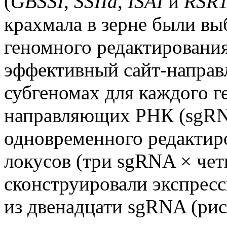
(
GBSSI
,
SSIIa
,
ISAI
и
RSR
крахмала в зерне были вы
геномного редактирования
эффективный сайт-направл
субгеномах для каждого 
направляющих РНК (sgRNA
одновременного редактир
локусов (три sgRNA × четы
сконструировали экспресс
из двенадцати sgRNA (рис