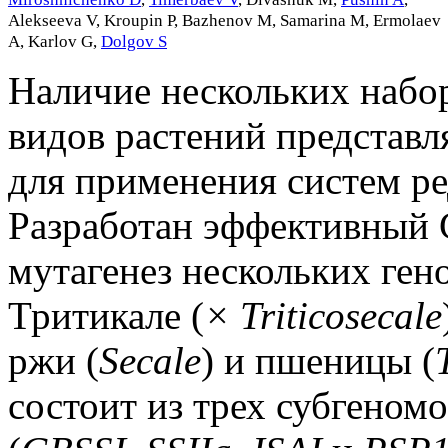
Alekseeva V
,
Kroupin P
,
Bazhenov M
,
Samarina M
,
Ermolaev
A
,
Karlov G
,
Dolgov S
Наличие нескольких набо
видов растений представл
для применения систем ре
Разработан эффективный
мутагенез нескольких ген
Тритикале (
× Triticosecale
ржи (
Secale
) и пшеницы (
состоит из трех субгеном