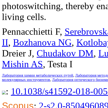
photoswitching, thereby en
living cells.
Pennacchietti F
,
Serebrovs
II
,
Bozhanova NG
,
Kotlob
Dreier J
,
Chudakov DM
,
L
Mishin AS
,
Testa I
Лаборатория химии метаболических путей
,
Лаборатория метод
молекулярных инструментов
,
Лаборатория оптического биоим
:
10.1038/s41592-018-005
Scopus
:
2-s2.0-85049608