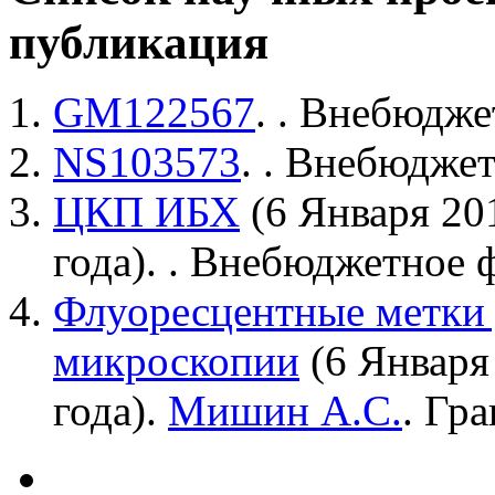
публикация
GM122567
.
. Внебюдже
NS103573
.
. Внебюджет
ЦКП ИБХ
(6 Января 20
года).
. Внебюджетное 
Флуоресцентные метки
микроскопии
(6 Января
года).
Мишин А.С.
. Гр