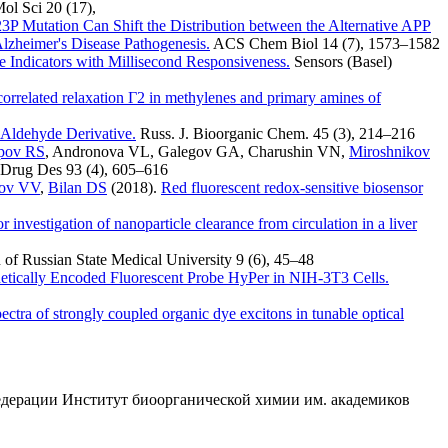
Mol Sci
20 (17)
,
3P Mutation Can Shift the Distribution between the Alternative APP
zheimer's Disease Pathogenesis.
ACS Chem Biol
14 (7)
,
1573–1582
 Indicators with Millisecond Responsiveness.
Sensors (Basel)
correlated relaxation Γ2 in methylenes and primary amines of
 Aldehyde Derivative.
Russ. J. Bioorganic Chem.
45 (3)
,
214–216
pov RS
,
Andronova VL
,
Galegov GA
,
Charushin VN
,
Miroshnikov
 Drug Des
93 (4)
,
605–616
sov VV
,
Bilan DS
(2018).
Red fluorescent redox-sensitive biosensor
nvestigation of nanoparticle clearance from circulation in a liver
n of Russian State Medical University
9 (6)
,
45–48
enetically Encoded Fluorescent Probe HyPer in NIH-3T3 Cells.
pectra of strongly coupled organic dye excitons in tunable optical
едерации Институт биоорганической химии им. академиков