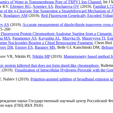
amics of Water in Transmembrane Pore of TRPV1 Ion Channel.
Int J 
ov KV
,
Efremov RG
,
Arseniev AS
,
Bocharova OV
(2019).
Familial L72
of the η-Cleavage Site Suggesting a Straightforward Mechanism of Al
S
,
Bogdanov AM
(2019).
Red Fluorescent Genetically Encoded Voltage
ev AS
(2019).
Accurate measurement of dipole/dipole transverse cross-
45–260
 Fluorescent Protein Chromophore Analogue Starting from a Cinnamic
ina MA
,
Paramonov AS
,
Kayushin AL
,
Muzyka IS
,
Muravyova TI
,
Esi
urine Nucleosides Bearing a Chiral Benzoxazine Fragment.
Chem Biol
verov DB
,
Egorov ES
,
Baranov MS
,
Belle GJ
,
Katschinski DM
,
Belou
asov VR
,
Nikitin PI
,
Nikitin MP
(2019).
Magnetometry based method for i
ic protein killerred that does not form dsred-like chromophore.
Bulleti
V
(2019).
Visualization of Intracellular Hydrogen Peroxide with the G
Y
,
Nabiev I
(2019).
Polariton-assisted splitting of broadband emission s
чреждение науки Государственный научный центр Российской Ф
мии наук (ГНЦ ИБХ РАН)