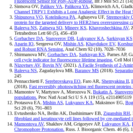
Fluorescent Sensor for Poly-ADP-Ribose.
Int J Mol Sci
21 (14
Sintsova OV
,
Palikov VA
,
Palikova YA
,
Klimovich AA
,
Gladk
Channel TRPV1 Exhibits a Long Analgesic Effect in the Heat 
Shipunova VO
,
Kotelnikova PA
,
Aghayeva UF
,
Stremovskiy
protein for the targeted delivery to HER2/neu overexpressing ca
Baleeva NS
,
Zaitseva SO
,
Mineev KS
,
Khavroshechkina AV
,
Tetrahedron Lett
60 (5)
,
456–459
Gorbachev DA
,
Staroverov DB
,
Lukyanov KA
,
Sarkisyan KS
Aparin IO
,
Sergeeva OV
,
Mishin AS
,
Khaydukov EV
,
Korshu
and Robust RNA Sensing.
Anal Chem
92 (10)
,
7028–7036
Shirmanova MV
,
Gorbachev DA
,
Sarkisyan KS
,
Parnes AP
,
Ga
cell cycle indicator for fluorescence lifetime imaging.
Cell Mol 
Nizovtsev AV
,
Bovin NV
(2021).
A Facile Synthesis of 2-Amin
Baleeva NS
,
Zagudaylova MB
,
Baranov MS
(2018).
Separati
245
Pennacchietti F
,
Serebrovskaya EO
,
Faro AR
,
Shemyakina II
,
(2018).
Fast reversibly photoswitching red fluorescent protein
Mamontov V
,
Martynov A
,
Morozova N
,
Bukatin A
,
Starover
populations.
Proc Natl Acad Sci U S A
119 (15)
,
e2114905119
Protasova EA
,
Mishin AS
,
Lukyanov KA
,
Maksimov EG
,
Bog
Sci
20 (6)
,
791–803
Evtushenko NA
,
Beilin AK
,
Dashinimaev EB
,
Ziganshin RH
,
fibroblast and keratinocyte cell lines followed by cre-mediated 
Mamontova AV
,
Shakhov AM
,
Grigoryev AP
,
Lukyanov KA
,
Chromophore Protonation.
Russ. J. Bioorganic Chem.
46 (6)
,
1