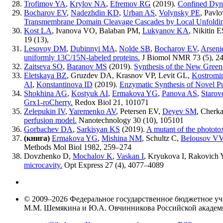
Trofimov YA
,
Krylov NA
,
Efremov RG
(2019).
Confined Dyn
Bocharov EV
,
Nadezhdin KD
,
Urban AS
,
Volynsky PE
,
Pavl
Transmembrane Domain Cleavage Cascades by Local Unfolding 
Kost LA
,
Ivanova VO
,
Balaban PM
,
Lukyanov KA
,
Nikitin E
19 (13)
,
Lesovoy DM
,
Dubinnyi MA
,
Nolde SB
,
Bocharov EV
,
Arseni
uniformly 13C/15N-labeled proteins.
J Biomol NMR
73 (5)
,
2
Zaitseva SO
,
Baranov MS
(2019).
Synthesis of the New Green
Eletskaya BZ
,
Gruzdev DA
,
Krasnov VP
,
Levit GL
,
Kostrom
AI
,
Konstantinova ID
(2019).
Enzymatic Synthesis of Novel P
Shokhina AG
,
Kostyuk AI
,
Ermakova YG
,
Panova AS
,
Staro
Grx1-roCherry.
Redox Biol
21
,
101071
Zelepukin IV
,
Yaremenko AV
,
Petersen EV
,
Deyev SM
,
Cherk
perfusion model.
Nanotechnology
30 (10)
,
105101
Gorbachev DA
,
Sarkisyan KS
(2019).
A mutant of the phototox
(книга)
Ermakova YG
,
Mishina NM
,
Schultz C
,
Belousov V
Methods Mol Biol
1982
,
259–274
Dovzhenko D
,
Mochalov K
,
Vaskan I
,
Kryukova I
,
Rakovich 
microcavity.
Opt Express
27 (4)
,
4077–4089
© 2009–2026 Федеральное государственное бюджетное у
М.М. Шемякина и Ю.А. Овчинникова Российской акаде