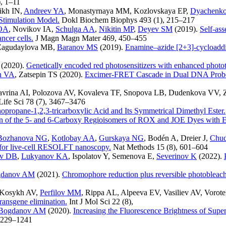
)
,
1–11
ikh IN
,
Andreev YA
,
Monastyrnaya MM
,
Kozlovskaya EP
,
Dyachenko
Stimulation Model.
Dokl Biochem Biophys
493 (1)
,
215–217
 OA
,
Novikov IA
,
Schulga AA
,
Nikitin MP
,
Deyev SM
(2019).
Self-ass
ncer cells.
J Magn Magn Mater
469
,
450–455
Zagudaylova MB
,
Baranov MS
(2019).
Enamine–azide [2+3]-cycloadditi
(2020).
Genetically encoded red photosensitizers with enhanced photot
n VA
,
Zatsepin TS
(2020).
Excimer-FRET Cascade in Dual DNA Probes:
vrina AI
,
Polozova AV
,
Kovaleva TF
,
Snopova LB
,
Dudenkova VV
,
Life Sci
78 (7)
,
3467–3476
opropane-1,2,3-tricarboxylic Acid and Its Symmetrical Dimethyl Ester.
on of the 5- and 6-Carboxy Regioisomers of ROX and JOE Dyes with E
Bozhanova NG
,
Kotlobay AA
,
Gurskaya NG
,
Bodén A
,
Dreier J
,
Chu
s for live-cell RESOLFT nanoscopy.
Nat Methods
15 (8)
,
601–604
ov DB
,
Lukyanov KA
,
Ispolatov Y
,
Semenova E
,
Severinov K
(2022).
danov AM
(2021).
Chromophore reduction plus reversible photobleac
Kosykh AV
,
Perfilov MM
,
Rippa AL
,
Alpeeva EV
,
Vasiliev AV
,
Vorot
transgene elimination.
Int J Mol Sci
22 (8)
,
Bogdanov AM
(2020).
Increasing the Fluorescence Brightness of Sup
229–1241