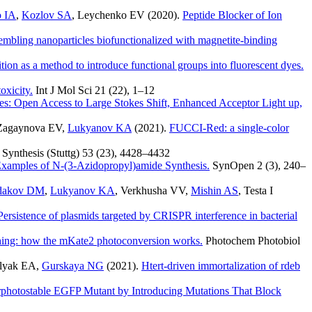
 IA
,
Kozlov SA
,
Leychenko EV
(2020).
Peptide Blocker of Ion
embling nanoparticles biofunctionalized with magnetite-binding
on as a method to introduce functional groups into fluorescent dyes.
oxicity.
Int J Mol Sci
21 (22)
,
1–12
 Open Access to Large Stokes Shift, Enhanced Acceptor Light up,
Zagaynova EV
,
Lukyanov KA
(2021).
FUCCI-Red: a single-color
Synthesis (Stuttg)
53 (23)
,
4428–4432
xamples of N-(3-Azidopropyl)amide Synthesis.
SynOpen
2 (3)
,
240–
dakov DM
,
Lukyanov KA
,
Verkhusha VV
,
Mishin AS
,
Testa I
Persistence of plasmids targeted by CRISPR interference in bacterial
hing: how the mKate2 photoconversion works.
Photochem Photobiol
elyak EA
,
Gurskaya NG
(2021).
Htert-driven immortalization of rdeb
erphotostable EGFP Mutant by Introducing Mutations That Block