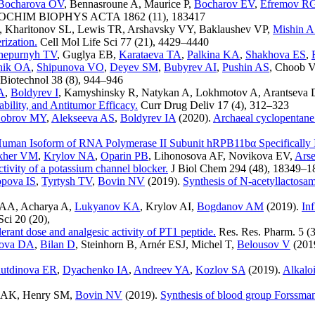
Bocharova OV
,
Bennasroune A
,
Maurice P
,
Bocharov EV
,
Efremov R
OCHIM BIOPHYS ACTA
1862 (11)
,
183417
,
Kharitonov SL
,
Lewis TR
,
Arshavsky VY
,
Baklaushev VP
,
Mishin 
rization.
Cell Mol Life Sci
77 (21)
,
4429–4440
hepurnyh TV
,
Guglya EB
,
Karataeva TA
,
Palkina KA
,
Shakhova ES
,
nik OA
,
Shipunova VO
,
Deyev SM
,
Bubyrev AI
,
Pushin AS
,
Choob 
 Biotechnol
38 (8)
,
944–946
A
,
Boldyrev I
,
Kamyshinsky R
,
Natykan A
,
Lokhmotov A
,
Arantseva 
bility, and Antitumor Efficacy.
Curr Drug Deliv
17 (4)
,
312–323
obrov MY
,
Alekseeva AS
,
Boldyrev IA
(2020).
Archaeal cyclopentane f
uman Isoform of RNA Polymerase II Subunit hRPB11bα Specifically In
kher VM
,
Krylov NA
,
Oparin PB
,
Lihonosova AF
,
Novikova EV
,
Ars
ctivity of a potassium channel blocker.
J Biol Chem
294 (48)
,
18349–1
pova IS
,
Tyrtysh TV
,
Bovin NV
(2019).
Synthesis of N-acetyllactosa
v AA
,
Acharya A
,
Lukyanov KA
,
Krylov AI
,
Bogdanov AM
(2019).
In
Sci
20 (20)
,
rant dose and analgesic activity of PT1 peptide.
Res. Res. Pharm.
5 (3
ova DA
,
Bilan D
,
Steinhorn B
,
Arnér ESJ
,
Michel T
,
Belousov V
(201
utdinova ER
,
Dyachenko IA
,
Andreev YA
,
Kozlov SA
(2019).
Alkalo
t AK
,
Henry SM
,
Bovin NV
(2019).
Synthesis of blood group Forss