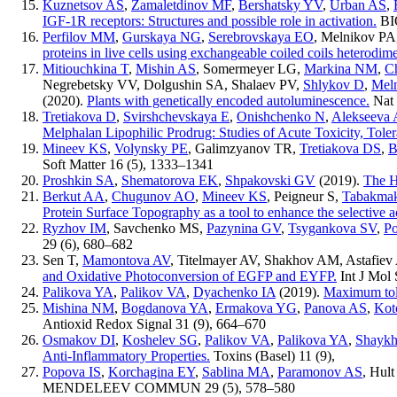
Kuznetsov AS
,
Zamaletdinov MF
,
Bershatsky YV
,
Urban AS
,
IGF-1R receptors: Structures and possible role in activation.
BI
Perfilov MM
,
Gurskaya NG
,
Serebrovskaya EO
,
Melnikov PA
proteins in live cells using exchangeable coiled coils heterodime
Mitiouchkina T
,
Mishin AS
,
Somermeyer LG
,
Markina NM
,
C
Negrebetsky VV
,
Dolgushin SA
,
Shalaev PV
,
Shlykov D
,
Mel
(2020).
Plants with genetically encoded autoluminescence.
Nat
Tretiakova D
,
Svirshchevskaya E
,
Onishchenko N
,
Alekseeva 
Melphalan Lipophilic Prodrug: Studies of Acute Toxicity, Tolera
Mineev KS
,
Volynsky PE
,
Galimzyanov TR
,
Tretiakova DS
,
B
Soft Matter
16 (5)
,
1333–1341
Proshkin SA
,
Shematorova EK
,
Shpakovski GV
(2019).
The H
Berkut AA
,
Chugunov AO
,
Mineev KS
,
Peigneur S
,
Tabakma
Protein Surface Topography as a tool to enhance the selective a
Ryzhov IM
,
Savchenko MS
,
Pazynina GV
,
Tsygankova SV
,
Po
29 (6)
,
680–682
Sen T
,
Mamontova AV
,
Titelmayer AV
,
Shakhov AM
,
Astafie
and Oxidative Photoconversion of EGFP and EYFP.
Int J Mol 
Palikova YA
,
Palikov VA
,
Dyachenko IA
(2019).
Maximum tole
Mishina NM
,
Bogdanova YA
,
Ermakova YG
,
Panova AS
,
Kot
Antioxid Redox Signal
31 (9)
,
664–670
Osmakov DI
,
Koshelev SG
,
Palikov VA
,
Palikova YA
,
Shaykh
Anti-Inflammatory Properties.
Toxins (Basel)
11 (9)
,
Popova IS
,
Korchagina EY
,
Sablina MA
,
Paramonov AS
,
Hul
MENDELEEV COMMUN
29 (5)
,
578–580