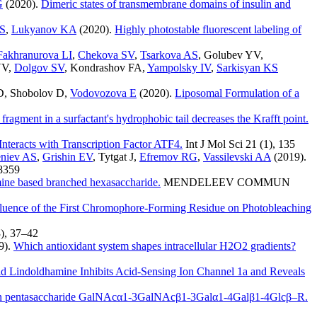
G
(2020).
Dimeric states of transmembrane domains of insulin and
AS
,
Lukyanov KA
(2020).
Highly photostable fluorescent labeling of
Fakhranurova LI
,
Chekova SV
,
Tsarkova AS
,
Golubev YV
,
VV
,
Dolgov SV
,
Kondrashov FA
,
Yampolsky IV
,
Sarkisyan KS
D
,
Shobolov D
,
Vodovozova E
(2020).
Liposomal Formulation of a
ragment in a surfactant's hydrophobic tail decreases the Krafft point.
teracts with Transcription Factor ATF4.
Int J Mol Sci
21 (1)
,
135
eniev AS
,
Grishin EV
,
Tytgat J
,
Efremov RG
,
Vassilevski AA
(2019).
8359
mine based branched hexasaccharide.
MENDELEEV COMMUN
fluence of the First Chromophore-Forming Residue on Photobleaching
)
,
37–42
9).
Which antioxidant system shapes intracellular H2O2 gradients?
id Lindoldhamine Inhibits Acid-Sensing Ion Channel 1a and Reveals
man pentasaccharide GalNAcα1-3GalNAcβ1-3Galα1-4Galβ1-4Glcβ–R.