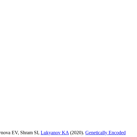
ynova EV
,
Shram SI
,
Lukyanov KA
(2020).
Genetically Encoded