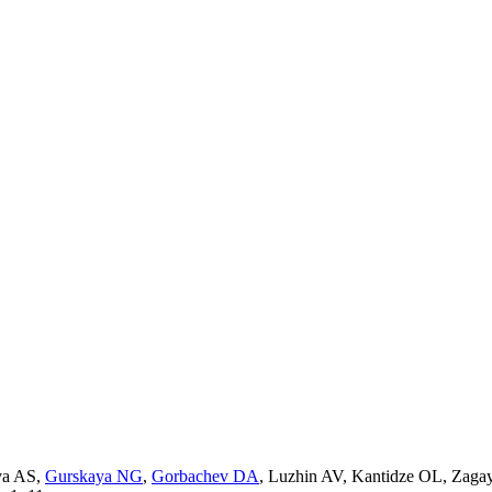
va AS
,
Gurskaya NG
,
Gorbachev DA
,
Luzhin AV
,
Kantidze OL
,
Zaga