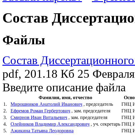
Состав Диссертацион
Файлы
Состав Диссертационного
pdf, 201.18 Кб
25 Февраля
Введите описание файла
Фамилия, имя, отчество
Осно
1.
Мирошников Анатолий Иванович
, председатель
ГНЦ 
2.
Ефремов Роман Гербертович
, зам. председателя
ГНЦ 
3.
Смирнов Иван Витальевич
, зам. председателя
ГНЦ 
4.
Олейников Владимир Александрович
, уч. секретарь
ГНЦ 
5.
Ажикина Татьяна Леодоровна
ГНЦ 