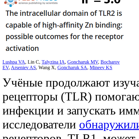
Lushpa VA
,
Lin C
,
Talyzina IA
,
Goncharuk MV
,
Bocharov
EV
,
Arseniev AS
,
Wang X
,
Goncharuk SA
,
Mineev KS
Учёные продолжают изучат
рецепторы (TLR) помогаю
инфекции и запускать имм
исследователи
обнаружил
рецепторов, TLR1, может 