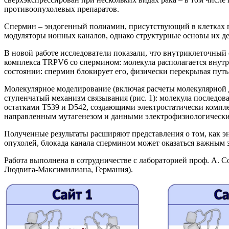
противоопухолевых препаратов.
Спермин – эндогенный полиамин, присутствующий в клетках п
модуляторы ионных каналов, однако структурные основы их де
В новой работе исследователи показали, что внутриклеточны
комплекса TRPV6 со спермином: молекула располагается внутри
состоянии: спермин блокирует его, физически перекрывая пут
Молекулярное моделирование (включая расчеты молекулярной 
ступенчатый механизм связывания (рис. 1): молекула последова
остатками T539 и D542, создающими электростатически компл
направленным мутагенезом и данными электрофизиологически
Полученные результаты расширяют представления о том, как э
опухолей, блокада канала спермином может оказаться важным з
Работа выполнена в сотрудничестве с лабораторией проф. А. 
Людвига-Максимилиана, Германия).