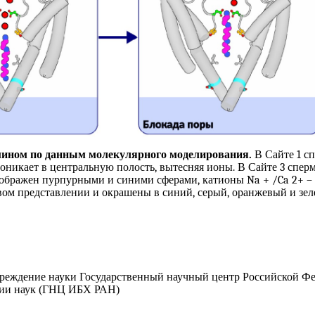
рмином по данным молекулярного моделирования.
В Сайте 1 с
оникает в центральную полость, вытесняя ионы. В Сайте 3 сперми
 изображен пурпурными и синими сферами, катионы Na + /Ca 2+
невом представлении и окрашены в синий, серый, оранжевый и зе
чреждение науки Государственный научный центр Российской Ф
мии наук (ГНЦ ИБХ РАН)