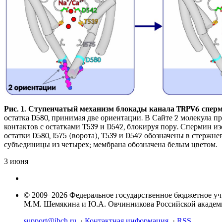
Рис. 1. Ступенчатый механизм блокады канала TRPV6 спе
остатка D580, принимая две ориентации. В Сайте 2 молекула пр
контактов с остатками T539 и D542, блокируя пору. Спермин
остатки D580, I575 (ворота), T539 и D542 обозначены в стерж
субъединицы из четырех; мембрана обозначена белым цветом.
3 июня
© 2009–2026 Федеральное государственное бюджетное у
М.М. Шемякина и Ю.А. Овчинникова Российской акаде
support@ibch.ru
·
Контактная информация
·
RSS