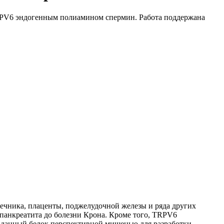
RPV6 эндогенным полиамином спермин. Работа поддержана
ечника, плаценты, поджелудочной железы и ряда других
 панкреатита до болезни Крона. Кроме того, TRPV6
ет данный белок перспективной мишенью для разработки