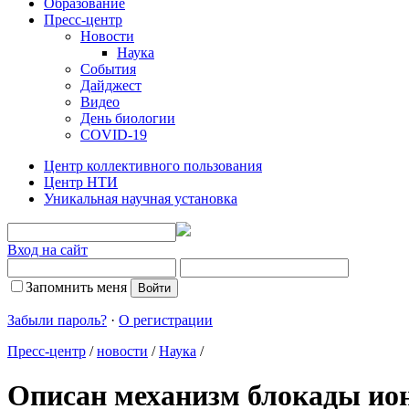
Образование
Пресс-центр
Новости
Наука
События
Дайджест
Видео
День биологии
COVID-19
Центр коллективного пользования
Центр НТИ
Уникальная научная установка
Вход на сайт
Запомнить меня
Забыли пароль?
·
О регистрации
Пресс-центр
/
новости
/
Наука
/
Описан механизм блокады ио