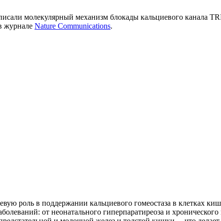
писали молекулярный механизм блокады кальциевого канала T
в журнале
Nature Communications
.
ую роль в поддержании кальциевого гомеостаза в клетках киш
аболеваний: от неонатального гиперпаратиреоза и хронического
 предстательной и молочной желез и толстой кишки, – что дела