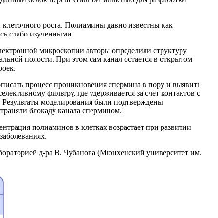
 клеточного роста. Полиамины давно известны как
ись слабо изученными.
электронной микроскопии авторы определили структуру
альной полости. При этом сам канал остается в открытом
роек.
писать процесс проникновения спермина в пору и выявить
елективному фильтру, где удерживается за счет контактов с
. Результаты моделирования были подтверждены
траняли блокаду канала спермином.
нтрация полиаминов в клетках возрастает при развитии
заболеваниях.
бораторией д-ра В. Чубанова (Мюнхенский университет им.