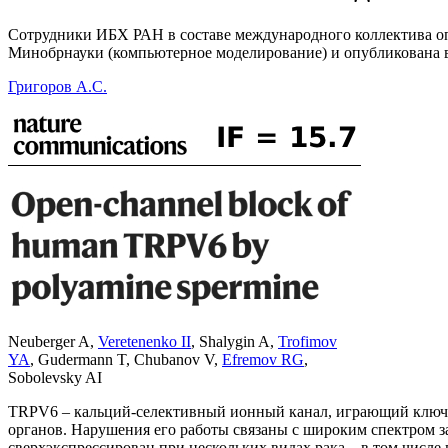
Сотрудники ИБХ РАН в составе международного коллектива о
Минобрнауки (компьютерное моделирование) и опубликована 
Григоров А.С.
Neuberger A
,
Veretenenko II
,
Shalygin A
,
Trofimov
YA
,
Gudermann T
,
Chubanov V
,
Efremov RG
,
Sobolevsky AI
TRPV6 – кальций-селективный ионный канал, играющий ключев
органов. Нарушения его работы связаны с широким спектром з
сверхэкспрессирован при нескольких видах рака – в том числе