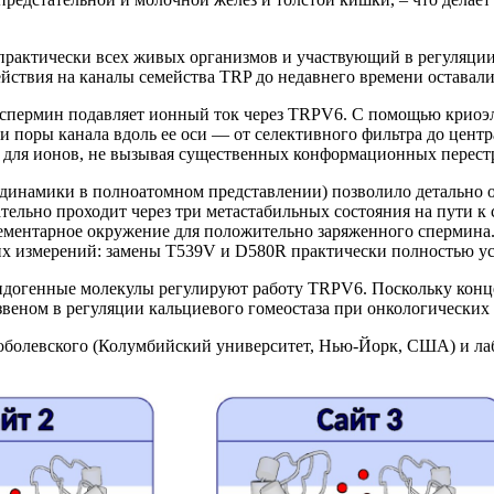
рактически всех живых организмов и участвующий в регуляции
йствия на каналы семейства TRP до недавнего времени оставал
й спермин подавляет ионный ток через TRPV6. С помощью крио
 поры канала вдоль ее оси — от селективного фильтра до центр
ь для ионов, не вызывая существенных конформационных перест
динамики в полноатомном представлении) позволило детально о
тельно проходит через три метастабильных состояния на пути к с
ементарное окружение для положительно заряженного спермина
х измерений: замены T539V и D580R практически полностью ус
ндогенные молекулы регулируют работу TRPV6. Поскольку конце
веном в регуляции кальциевого гомеостаза при онкологических 
Соболевского (Колумбийский университет, Нью-Йорк, США) и ла