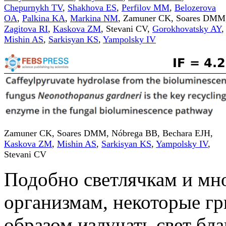
Chepurnykh TV
,
Shakhova ES
,
Perfilov MM
,
Belozerova
OA
,
Palkina KA
,
Markina NM
,
Zamuner CK
,
Soares DMM
Zagitova RI
,
Kaskova ZM
,
Stevani CV
,
Gorokhovatsky AY
,
Mishin AS
,
Sarkisyan KS
,
Yampolsky IV
Zamuner CK
,
Soares DMM
,
Nóbrega BB
,
Bechara EJH
,
Kaskova ZM
,
Mishin AS
,
Sarkisyan KS
,
Yampolsky IV
,
Stevani CV
Подобно светлячкам и мн
организмам, некоторые г
образом излучать свет б