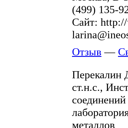
(499) 135-92
Сайт: http:/
larina@ineos
Отзыв
—
С
Перекалин 
ст.н.с., Ин
соединений
лаборатори
металлов