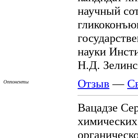
научный со
гликоконъю
государств
науки Инст
Н.Д. Зелинс
Отзыв
—
С
Оппоненты
Вацадзе Се
химических
органическ