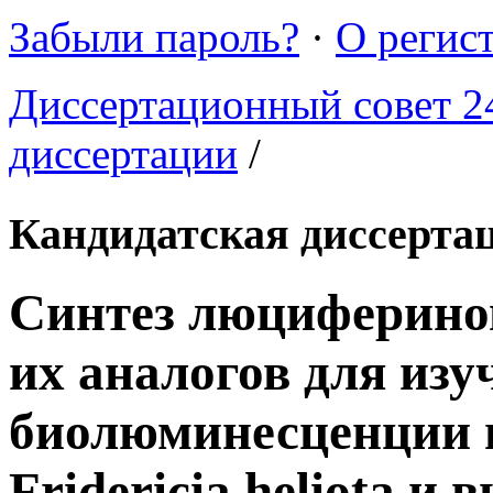
Забыли пароль?
·
О регис
Диссертационный совет 24
диссертации
/
Кандидатская диссерта
Синтез люциферино
их аналогов для из
биолюминесценции 
Fridericia heliota и