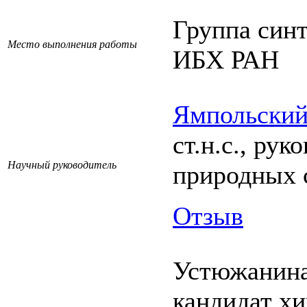
Группа син
Место выполнения работы
ИБХ РАН
Ямпольский
ст.н.с., ру
Научный руководитель
природных 
Отзыв
Устюжанина
кандидат х