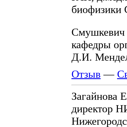
биофизики
Смушкевич
кафедры ор
Д.И. Менде
Отзыв
—
С
Загайнова 
директор Н
Нижегородс