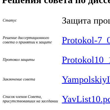
Защита про
Статус
Protokol-7_
Решение диссертационного
совета о принятии к защите
Protokol10_
Протокол защиты
YampolskiyI
Заключение совета
YavList10.p
Список членов Совета,
присутствовавших на заседании