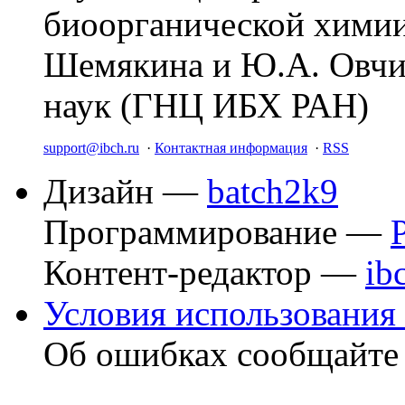
биоорганической химии
Шемякина и Ю.А. Овчи
наук (ГНЦ ИБХ РАН)
support@ibch.ru
·
Контактная информация
·
RSS
Дизайн —
batch2k9
Программирование —
Контент-редактор —
ib
Условия использования 
Об ошибках сообщайт