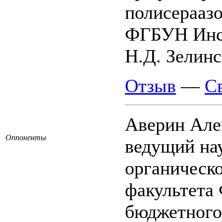
полисерааз
ФГБУН Инст
Н.Д. Зелинс
Отзыв
—
С
Аверин Але
Оппоненты
ведущий на
органическ
факультета 
бюджетного