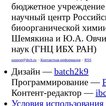
бюджетное учреждение
научный центр Российс
биоорганической химии
Шемякина и Ю.А. Овчи
наук (ГНЦ ИБХ РАН)
support@ibch.ru
·
Контактная информация
·
RSS
Дизайн —
batch2k9
Программирование —
Контент-редактор —
ib
Условия использования 