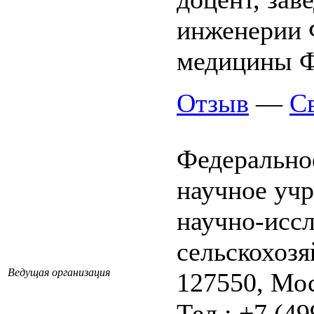
инженерии 
медицины 
Отзыв
—
С
Федерально
научное уч
научно-иссл
сельскохоз
Ведущая организация
127550, Мос
Тел.: +7 (49