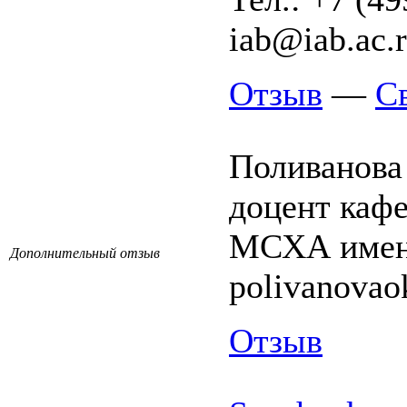
iab@iab.ac.r
Отзыв
—
С
Поливанова
доцент каф
МСХА имени
Дополнительный отзыв
polivanova
Отзыв