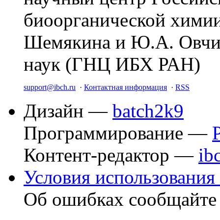
биоорганической химии
Шемякина и Ю.А. Овчи
наук (ГНЦ ИБХ РАН)
support@ibch.ru
·
Контактная информация
·
RSS
Дизайн —
batch2k9
Программирование —
Контент-редактор —
ib
Условия использования 
Об ошибках сообщайт