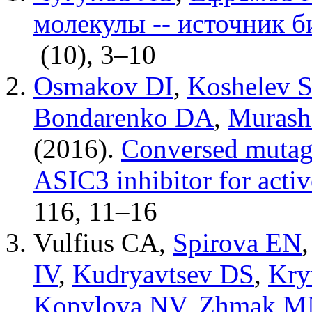
молекулы -- источник 
(10)
,
3–10
Osmakov DI
,
Koshelev 
Bondarenko DA
,
Murash
(2016).
Conversed mutage
ASIC3 inhibitor for activ
116
,
11–16
Vulfius CA
,
Spirova EN
IV
,
Kudryavtsev DS
,
Kry
Kopylova NV
,
Zhmak M