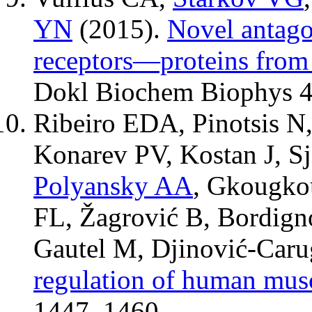
YN
(2015).
Novel antagon
receptors—proteins from
Dokl Biochem Biophys
4
Ribeiro EDA
,
Pinotsis N
Konarev PV
,
Kostan J
,
S
Polyansky AA
,
Gkougko
FL
,
Žagrović B
,
Bordign
Gautel M
,
Djinović-Car
regulation of human musc
1447–1460