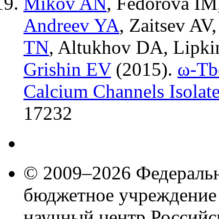
Mikov AN
,
Fedorova IM
Andreev YA
,
Zaitsev AV
TN
,
Altukhov DA
,
Lipki
Grishin EV
(2015).
ω-Tbo
Calcium Channels Isolat
17232
© 2009–2026 Федеральн
бюджетное учреждение
научный центр Российс