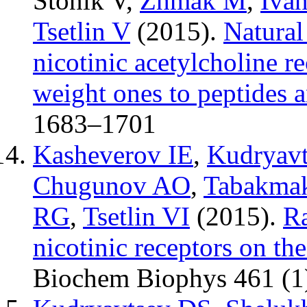
Stonik V
,
Zhmak M
,
Ivan
Tsetlin V
(2015).
Natural
nicotinic acetylcholine 
weight ones to peptides a
1683–1701
Kasheverov IE
,
Kudryav
Chugunov AO
,
Tabakma
RG
,
Tsetlin VI
(2015).
Ra
nicotinic receptors on th
Biochem Biophys
461 (1