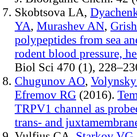
Skobtsova LA
,
Dyachen
YA
,
Murashev AN
,
Gris
polypeptides from sea an
rodent blood pressure, he
Biol Sci
470 (1)
,
228–23
Chugunov AO
,
Volynsky
Efremov RG
(2016).
Tem
TRPV1 channel as probed 
trans- and juxtamembran
Vulfius CA
,
Starkov VG