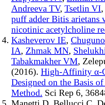
Andreeva TV
,
Tsetlin VI
puff adder Bitis arietans
nicotinic acetylcholine re
Kasheverov IE
,
Chugun
IA
,
Zhmak MN
,
Shelukh
Tabakmakher VM
,
Zelep
(2016).
High-Affinity α
Designed on the Basis of
Method.
Sci Rep
6
,
3684
Manetti D
,
Bellucci C
,
D