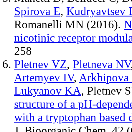
Spirova E
,
Kudryavtsev 
Romanelli MN
(2016).
N
nicotinic receptor modula
258
Pletnev VZ
,
Pletneva NV
Artemyev IV
,
Arkhipova
Lukyanov KA
,
Pletnev 
structure of a pH-depend
with a tryptophan based
J. Bioorganic Chem.
42 (