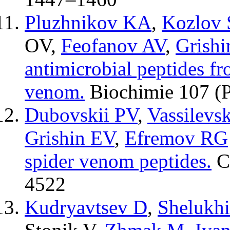
Pluzhnikov KA
,
Kozlov
OV
,
Feofanov AV
,
Grish
antimicrobial peptides f
venom.
Biochimie
107 (
Dubovskii PV
,
Vassilevs
Grishin EV
,
Efremov RG
spider venom peptides.
C
4522
Kudryavtsev D
,
Shelukhi