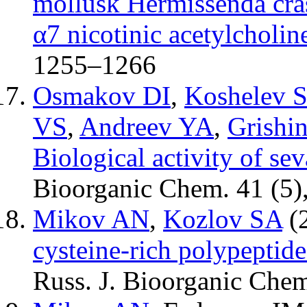
mollusk Hermissenda cras
α7 nicotinic acetylcholine
1255–1266
Osmakov DI
,
Koshelev 
VS
,
Andreev YA
,
Grishi
Biological activity of se
Bioorganic Chem.
41 (5)
Mikov AN
,
Kozlov SA
(
cysteine-rich polypepti
Russ. J. Bioorganic Che