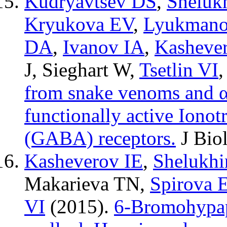
Kudryavtsev DS
,
Sheluk
Kryukova EV
,
Lyukmano
DA
,
Ivanov IA
,
Kasheve
J
,
Sieghart W
,
Tsetlin VI
from snake venoms and α
functionally active Ionot
(GABA) receptors.
J Bio
Kasheverov IE
,
Shelukhi
Makarieva TN
,
Spirova 
VI
(2015).
6-Bromohypap