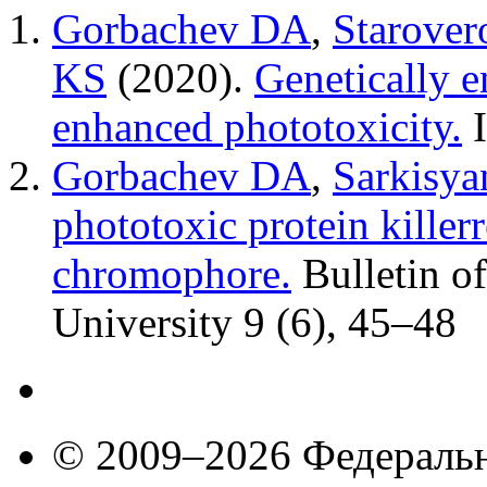
Gorbachev DA
,
Starove
KS
(2020).
Genetically e
enhanced phototoxicity.
Gorbachev DA
,
Sarkisy
phototoxic protein killer
chromophore.
Bulletin o
University
9 (6)
,
45–48
© 2009–2026 Федеральн