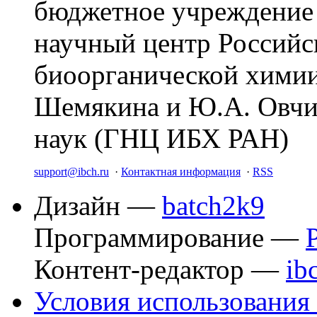
бюджетное учреждение
научный центр Российс
биоорганической химии
Шемякина и Ю.А. Овчи
наук (ГНЦ ИБХ РАН)
support@ibch.ru
·
Контактная информация
·
RSS
Дизайн —
batch2k9
Программирование —
Контент-редактор —
ib
Условия использования 