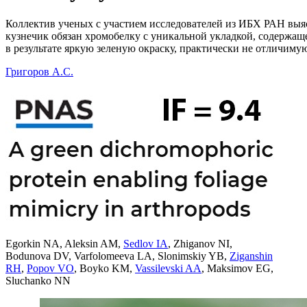
Коллектив ученых с участием исследователей из ИБХ РАН выя
кузнечик обязан хромобелку с уникальной укладкой, содержащ
в результате яркую зеленую окраску, практически не отличиму
Григоров А.С.
Egorkin NA
,
Aleksin AM
,
Sedlov IA
,
Zhiganov NI
,
Bodunova DV
,
Varfolomeeva LA
,
Slonimskiy YB
,
Ziganshin
RH
,
Popov VO
,
Boyko KM
,
Vassilevski AA
,
Maksimov EG
,
Sluchanko NN