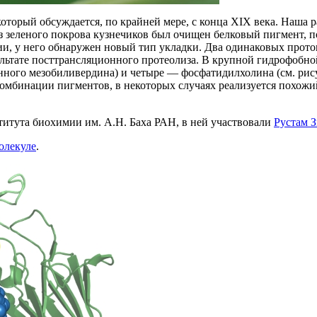
торый обсуждается, по крайней мере, с конца XIX века. Наша р
из зеленого покрова кузнечиков был очищен белковый пигмент,
, у него обнаружен новый тип укладки. Два одинаковых протом
ультате посттрансляционного протеолиза. В крупной гидрофобн
ного мезобиливердина) и четыре — фосфатидилхолина (см. рису
комбинации пигментов, в некоторых случаях реализуется похожи
титута биохимии им. А.Н. Баха РАН, в ней участвовали
Рустам 
олекуле
.