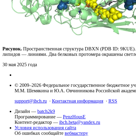
Рисунок.
Пространственная структура DBXN (PDB ID: 9KUE). 
липидов — линиями. Два белковых протомера окрашены светл
30 мая 2025 года
© 2009–2026 Федеральное государственное бюджетное у
М.М. Шемякина и Ю.А. Овчинникова Российской акаде
support@ibch.ru
·
Контактная информация
·
RSS
Дизайн —
batch2k9
Программирование —
PenzHousE
Контент-редактор —
ibch.beta@yandex.ru
Условия использования сайта
Об ошибках сообщайте
вебмастеру