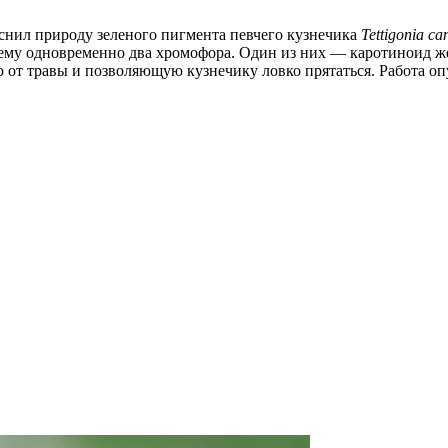
снил природу зеленого пигмента певчего кузнечика
Tettigonia ca
ему одновременно два хромофора. Один из них — каротиноид жел
ю от травы и позволяющую кузнечику ловко прятаться. Работа о