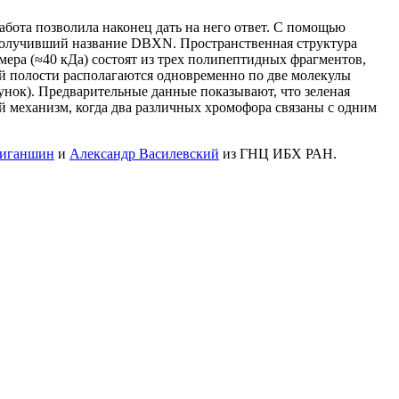
абота позволила наконец дать на него ответ. С помощью
 получивший название DBXN. Пространственная структура
ера (≈40 кДа) состоят из трех полипептидных фрагментов,
ой полости располагаются одновременно по две молекулы
нок). Предварительные данные показывают, что зеленая
й механизм, когда два различных хромофора связаны с одним
Зиганшин
и
Александр Василевский
из ГНЦ ИБХ РАН.