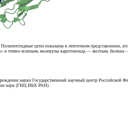
Полипептидные цепи показаны в ленточном представлении, ато
о- и темно-зеленым, молекулы каротиноида — желтым, билина 
чреждение науки Государственный научный центр Российской Ф
мии наук (ГНЦ ИБХ РАН)