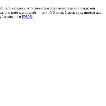
ntans
. Оказалось, что своей покровительственной окраской
того цвета, а другой — синий билин. Смесь двух цветов дает
публикована в
PNAS
.